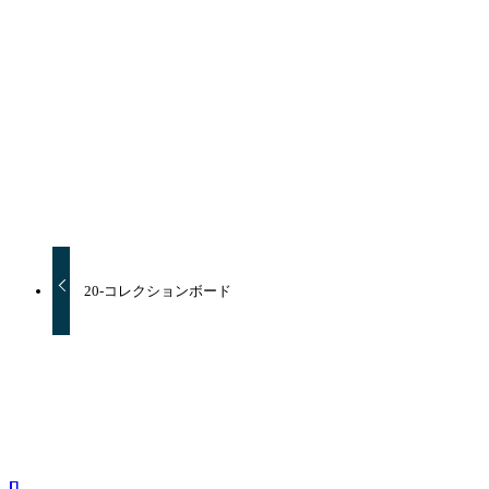
URLをコピーしました！
URLをコピーしました！
20-コレクションボード
関連記事