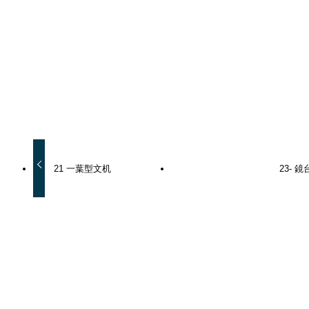
URLをコピーしました！
21 一葉型文机
23- 鏡
関連記事
29-手元箪笥