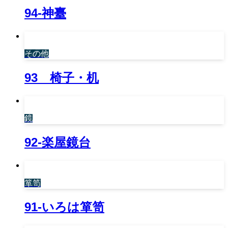
94-神臺
その他
93 椅子・机
鏡
92-楽屋鏡台
箪笥
91-いろは箪笥