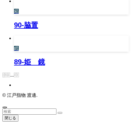
箱
90-脇置
鏡
89-姫 鏡
1
2
3
...
10
©
江戸指物 渡邊.
閉じる