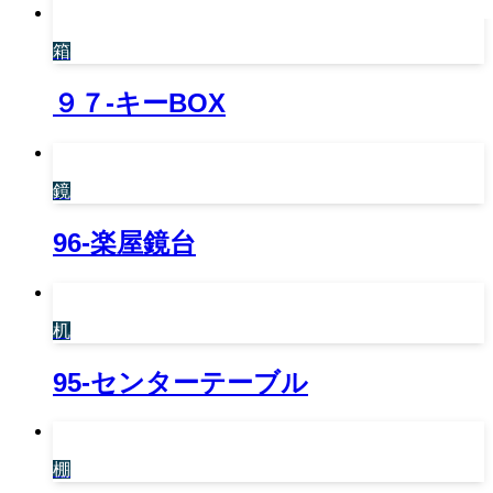
箱
９７-キーBOX
鏡
96-楽屋鏡台
机
95-センターテーブル
棚