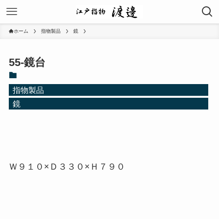
ホーム
指物製品
鏡
55-鏡台
指物製品
鏡
Ｗ９１０×Ｄ３３０×Ｈ７９０