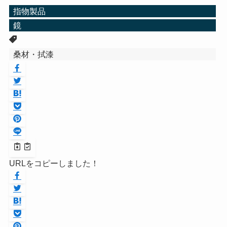
指物製品
鏡
桑材・拭漆
URLをコピーしました！