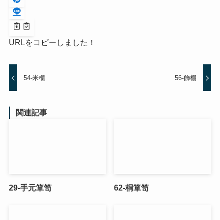
URLをコピーしました！
54-米櫃
56-飾棚
関連記事
29-手元箪笥
62-桐箪笥