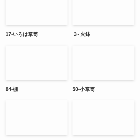
17-いろは箪笥
３- 火鉢
84-棚
50-小箪笥